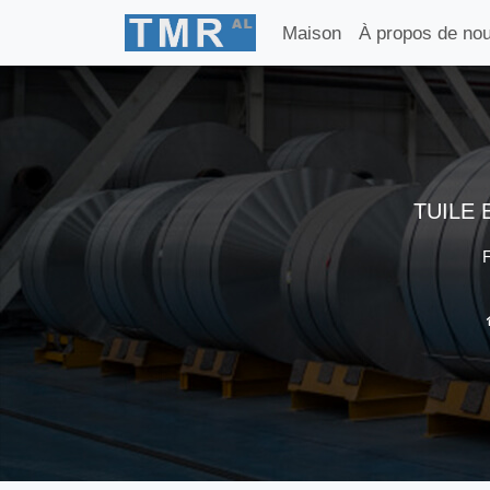
Maison
À propos de no
TUILE 
F