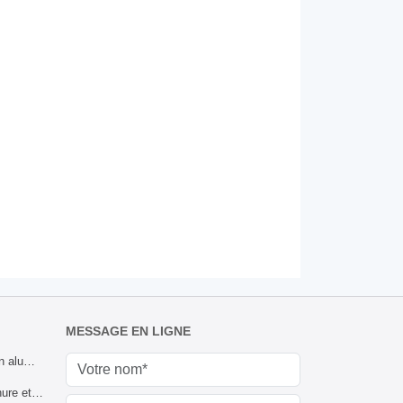
MESSAGE EN LIGNE
Plaque diamantée en aluminium
Bobine de tôle à rainure et languette en aluminium à 3 barres