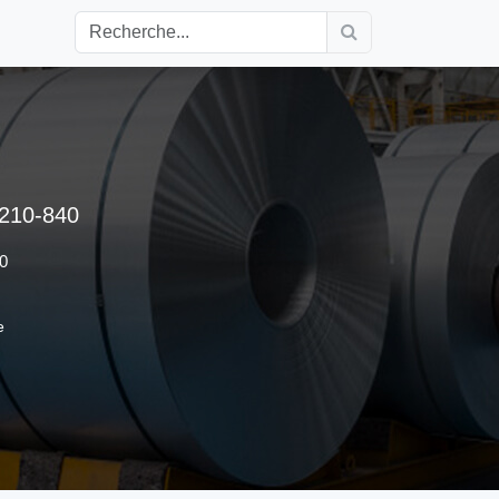
210-840
40
e