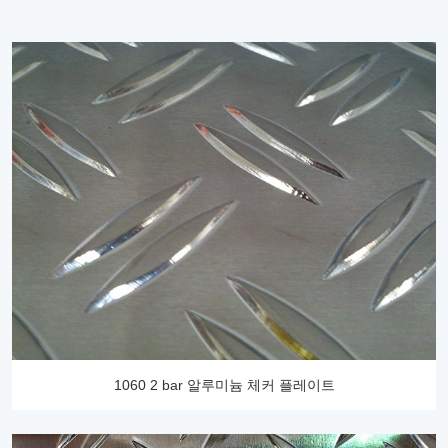
1060 2 bar 알루미늄 체커 플레이트