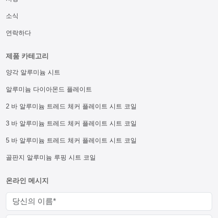
소식
연락하다
제품 카테고리
양각 알루미늄 시트
알루미늄 다이아몬드 플레이트
2 바 알루미늄 트레드 체커 플레이트 시트 코일
3 바 알루미늄 트레드 체커 플레이트 시트 코일
5 바 알루미늄 트레드 체커 플레이트 시트 코일
골판지 알루미늄 루핑 시트 코일
온라인 메시지